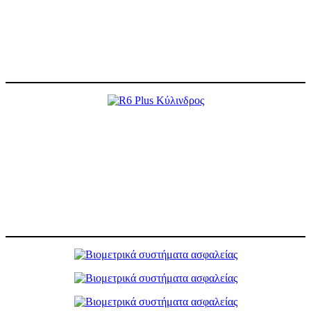
Αυτόματο κλείδωμα πολλαπλών σημείων που εξασφαλίζει τη σωστή
σφράγιση της πόρτας και προσφέρει υψηλής ποιότητας λειτουργία και
ασφάλεια με γλώσσα & γλώσσα γάντζου. Δυνατότητα συνεργασίας με
ηλεκτρικό μοτέρ για άνεση και χρηστικότητα.
X
R6 Plus Kύλινδρος
Σχεδιασμένο για σημεία πρόσβασης που απαιτούν βασική ασφάλεια, το
R6 Plus συνδυάζει τα χαρακτηριστικά του κυλίνδρου R6 με επιπλέον
κύριες κλειδαριές (master keys) και το κλειδί περιοχής (site key). Η
Κάρτα Κωδικού που παρέχεται ως στάνταρ διασφαλίζει την κατασκευή
ποιοτικών αντιγράφων, ενώ το πλαστικό καπάκι στο κεφάλι του
κλειδιού βελτιώνει περαιτέρω την ευκολία χρήσης.
X