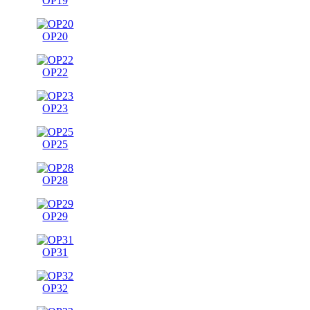
OP19
OP20
OP22
OP23
OP25
OP28
OP29
OP31
OP32