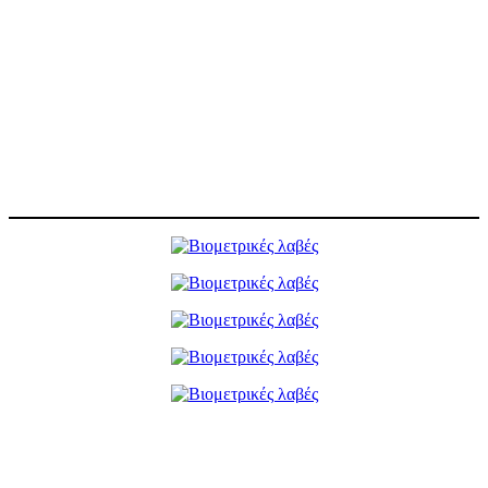
Χωνευτή λαβή
Ένα μοναδικό στολίδι υψηλής ποιότητας για ένα στιλ ξεχωριστό, που
καλύπτει τις εξειδικευμένες ανάγκες και την ιδιαίτερη αισθητική σας.
Δυνατότητα κρυφού φωτισμού LED.
X
Βιομετρικές λαβές
Δυνατότητα προσαρμογής υβριδικών συστημάτων εμπρός και πίσω
από τη λαβή, αλλά και κρυφού φωτισμού LED στο πίσω μέρος της