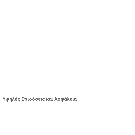
Class: RC 2
Υψηλές Επιδόσεις και Ασφάλεια
Οι
HOB DOORS
αξιολογούνται βάσει συγκεκριμένων
τεχνικών προδιαγραφών που καθορίζουν την απόδοσή
τους σε απαιτητικά περιβάλλοντα. Η συμμόρφωση με τα
ευρωπαϊκά πρότυπα αποτελεί βασικό κριτήριο για την
τεχνική αξιολόγηση και πιστοποίηση των συστημάτων.