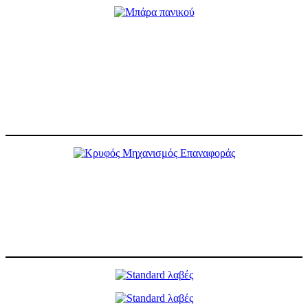
Μπάρα πανικού
Συνεργάζεται με κλειδαριά πολλαπλών σημείων και προσφέρει υψηλή
ασφάλεια σε προσπάθεια παραβίασής της, αλλά και σε περίπτωση
ανάγκης. Άνετος χειρισμός σε πόρτες μέχρι και 300 κιλά.
Διαθέσιμα χρώματα: Ασημί, Μαύρο-Κόκκινο.
X
Κρυφός Μηχανισμός Επαναφοράς
Μπορεί να διαχειριστεί φύλλα φάρδους 1100 mm και 120 κιλών, χωρίς
να υπολείπεται σε κομψότητα και διακριτικότητα. Διαθέτει πολλαπλές
ρυθμίσεις για τη βέλτιστη λειτουργία της πόρτας.
X