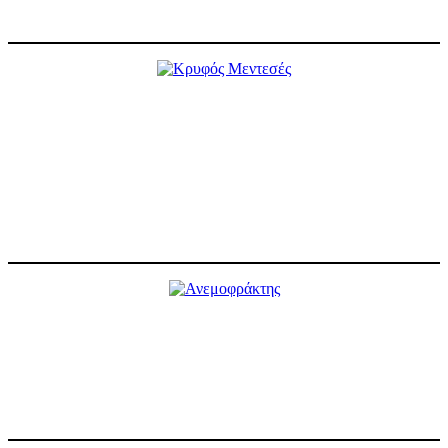
X
Κρυφός Μεντεσές
Ρυθμιζόμενος και διακριτικός ώστε να διατηρεί το minimal και elegant
στοιχείο των πορτών μας. Δυνατότητα εφαρμογής πίσω κλειδώματος
για επιπλέον ασφάλεια.
Διαθέσιμο χρώμα: Ασημί
Με 2 Μεντεσέδες διαχείριση βάρους 120 κιλών
X
Ανεμοφράκτης
Ένα οικονομικό και αξιόπιστο πτυσσόμενο σφράγισμα, που καλύπτει
αυτόματα το κενό μεταξύ πόρτας και δαπέδου, όταν η πόρτα είναι
κλειστή, προστατεύοντας τον χώρο από αέρα και καπνό.
X