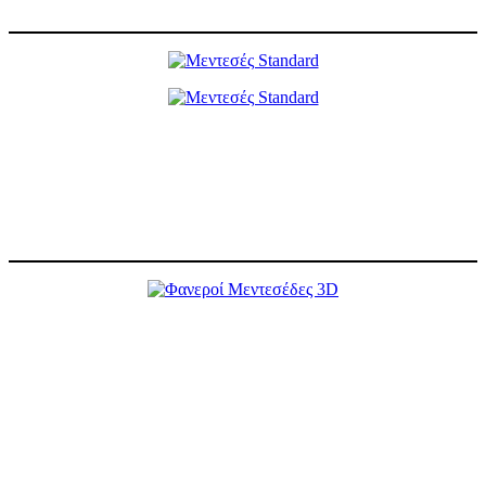
X
Μεντεσές Standard
Μεντεσές βαρέως τύπου υψηλών προδιαγραφών με διαθέσιμες
ρυθμίσεις τριών κατευθύνσεων για τη βέλτιστη λειτουργία της
πόρτας. Μέγιστο βάρος 160 kg με χρήση 2 μεντεσέδων.
X
Φανεροί Μεντεσέδες 3
D
Εμφανείς μεντεσέδες που παρέχουν εκπληκτική αντοχή σε βάθος
χρόνου και διαθέτουν ρυθμίσεις για τη σωστή και ομαλή λειτουργία
της πόρτας. Δυνατότητα εφαρμογής πίσω κλειδώματος για αυξημένη
ασφάλεια.
Διαθέσιμα χρώματα: Inox Ανοδίωση, Μαύρη Ανοδίωση, Φυσική
Ανοδίωση
Με 2 μεντεσέδες διαχείριση βάρους 160 κιλών