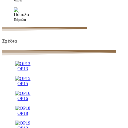
λαβές
Πόμολα
Σχέδια
OP13
OP15
OP16
OP18