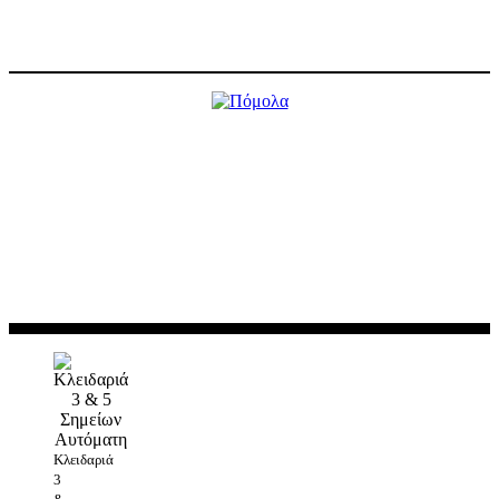
λαβής.
X
Πόμολα
Απόλυτη εναρμόνιση με την πόρτα σας. Συνδυάζουν την αντοχή και την
ποιότητα του αλουμινίου, προσφέροντας ανθεκτικότητα και
εργονομία, αλλά πλέον μπορούν να βαφτούν στο ίδιο χρώμα με την
πόρτα σας, δημιουργώντας ένα άψογο αισθητικό αποτέλεσμα.
X
Κλειδαριά
3